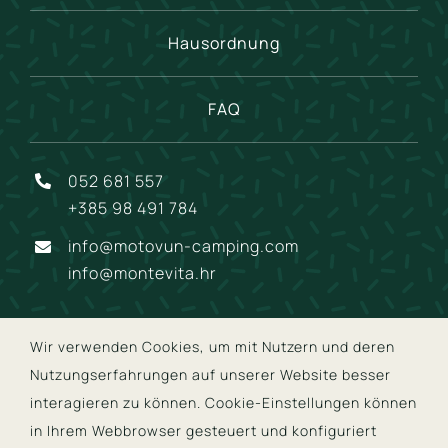
Hausordnung
FAQ
052 681 557
+385 98 491 784
info@motovun-camping.com
info@montevita.hr
Wir verwenden Cookies, um mit Nutzern und deren
Nutzungserfahrungen auf unserer Website besser
© Copyright Monte Vita | Development:
Studio Web Art
interagieren zu können. Cookie-Einstellungen können
in Ihrem Webbrowser gesteuert und konfiguriert