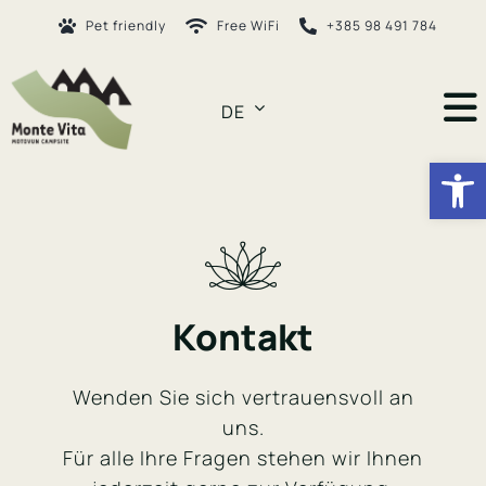
Skip
Pet friendly
Free WiFi
+385 98 491 784
to
content
DE
To
Open
Na
Home
Über uns
Inhalte
Kontakt
Camping Rastplatz
Wenden Sie sich vertrauensvoll an
Zeltplätze
uns.
Für alle Ihre Fragen stehen wir Ihnen
Aktivitäten