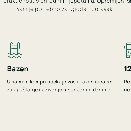
i praktičnost s prirodnim ljepotama. Opremljeni 
vam je potrebno za ugodan boravak.
Bazen
1
U samom kampu očekuje vas i bazen idealan
Rez
za opuštanje i uživanje u sunčanim danima.
ne