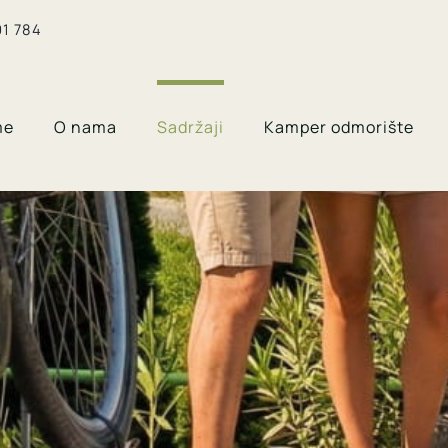
91 784
me
O nama
Sadržaji
Kamper odmorište