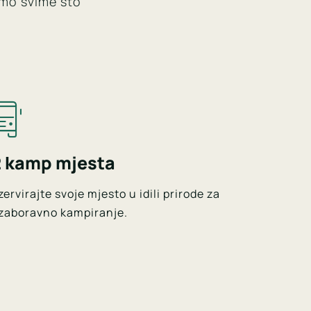
smo svime što
2 kamp mjesta
ervirajte svoje mjesto u idili prirode za
zaboravno kampiranje.