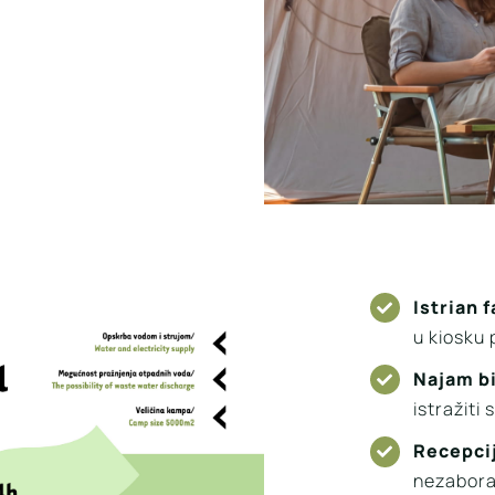
Istrian 
u kiosku 
Najam bi
istražiti
Recepci
nezabora