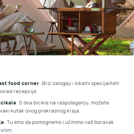
fast food corner
: Brzi zalogaji i lokalni specijaliteti
pored recepcije.
cikala
: S dva bicikla na raspolaganju, možete
 svaki kutak ovog prekrasnog kraja.
ja
: Tu smo da pomognemo i učinimo vaš boravak
vnim.